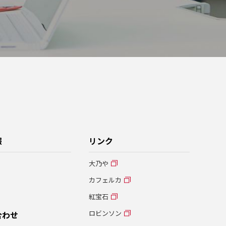
報
リンク
大乃や
カフェルカ
紅宝石
ロビンソン
合わせ